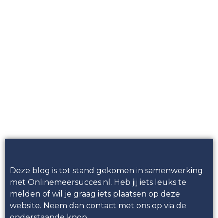
WELKOM OP ENTER
INFO
Een blogwebsite voor het
laatste nieuws en de
leukste feitjes
Deze blog is tot stand gekomen in samenwerking
met Onlinemeersucces.nl. Heb jij iets leuks te
melden of wil je graag iets plaatsen op deze
website. Neem dan contact met ons op via de
onderstaande knop.