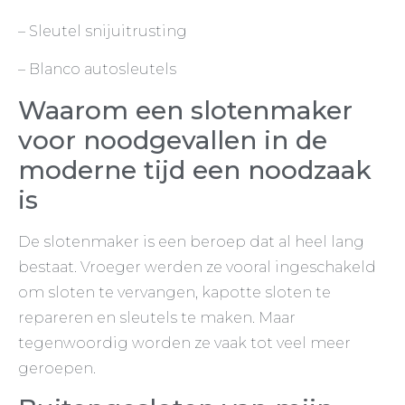
– Sleutel snijuitrusting
– Blanco autosleutels
Waarom een slotenmaker
voor noodgevallen in de
moderne tijd een noodzaak
is
De slotenmaker is een beroep dat al heel lang
bestaat. Vroeger werden ze vooral ingeschakeld
om sloten te vervangen, kapotte sloten te
repareren en sleutels te maken. Maar
tegenwoordig worden ze vaak tot veel meer
geroepen.